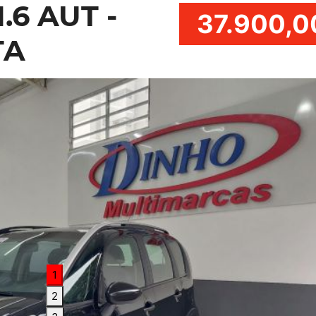
.6 AUT -
37.900,0
TA
1
2