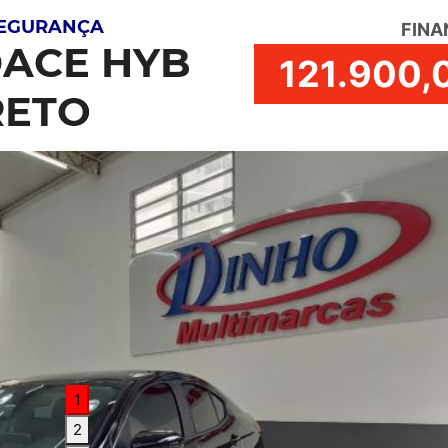
SEGURANÇA
FINA
ACE HYB
121.900,
PRETO
1
2