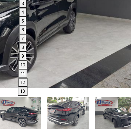
3
4
5
6
7
8
9
10
11
12
13