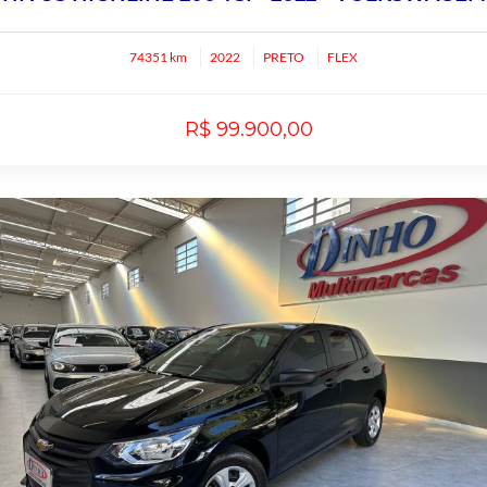
74351 km
2022
PRETO
FLEX
R$ 99.900,00