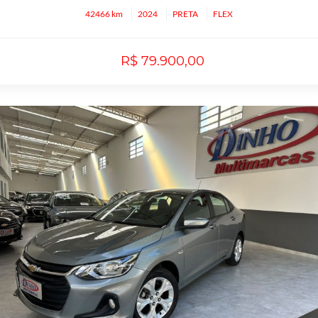
42466 km
2024
PRETA
FLEX
R$ 79.900,00